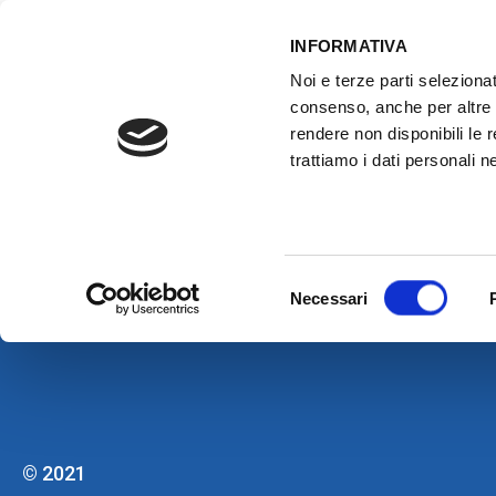
INFORMATIVA
Noi e terze parti selezionat
consenso, anche per altre f
rendere non disponibili le 
trattiamo i dati personali ne
ATTREZZATURE OFFICINA
FORMAZI
PILLOLE di Esi: Gu
Selezione
Necessari
del
consenso
© 2021