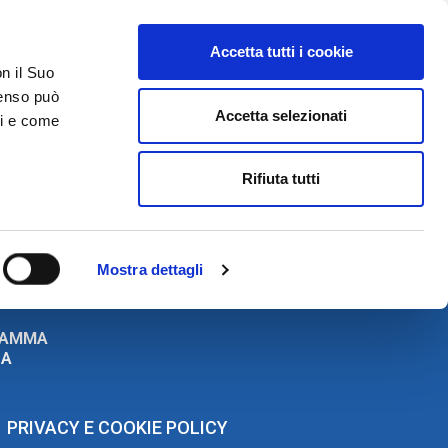
Accetta tutti i cookie
on il Suo
ACCESSO GESTIONALE
nsenso può
Accetta selezionati
ci e come
DA SAPERE
ACCEDI E CONTATTACI
Rifiuta tutti
ic) 2.0 ON-LINE
Mostra dettagli
RAMMA
ZA
PRIVACY E COOKIE POLICY