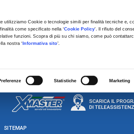
e utilizziamo Cookie o tecnologie simili per finalità tecniche e, c
inalità come specificato nella ‘
Cookie Policy
’. Il rifiuto del co
relative funzioni. Scopra di più su chi siamo, come può contattar
lla nostra ‘
Informativa sito
’.
ONE
GESTIONALE
NETWORK OFFICINE
PARTNER
ida all’uso di ESI (tron
Preferenze
Statistiche
Marketing
SCARICA IL PROG
DI TELEASSISTEN
SITEMAP