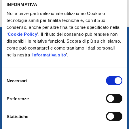
DR Automobiles ed
INFORMATIVA
EVO)
Noi e terze parti selezionate utilizziamo Cookie o
tecnologie simili per finalità tecniche e, con il Suo
consenso, anche per altre finalità come specificato nella
‘
Cookie Policy
’. Il rifiuto del consenso può rendere non
disponibili le relative funzioni. Scopra di più su chi siamo,
come può contattarci e come trattiamo i dati personali
nella nostra ‘
Informativa sito
’.
Selezione
Necessari
del
SCARICA IL PROGRAMMA
DI TELEASSISTENZA
consenso
Preferenze
© 2021
Statistiche
AUTODIS ITALIA S.R.L.
SOCIETÀ SOGGETTA A DIREZIONE E COORDINAMENTO DI
AUTODISTRIBUTION S.A.S. CON SEDE IN ARCUEIL - FRANCIA