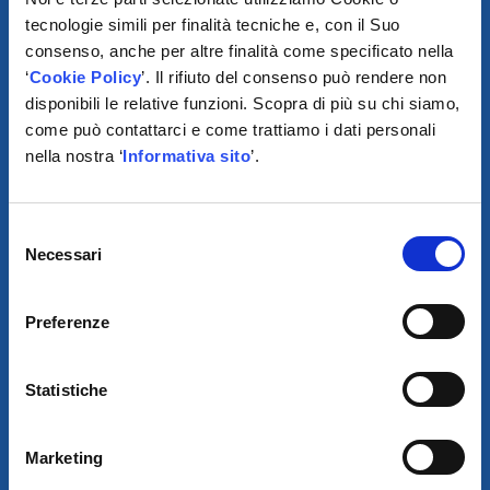
tecnologie simili per finalità tecniche e, con il Suo
consenso, anche per altre finalità come specificato nella
‘
Cookie Policy
’. Il rifiuto del consenso può rendere non
disponibili le relative funzioni. Scopra di più su chi siamo,
come può contattarci e come trattiamo i dati personali
nella nostra ‘
Informativa sito
’.
SCARICA IL PROGRAMMA
DI TELEASSISTENZA
Selezione
Necessari
del
consenso
© 2021
Preferenze
AUTODIS ITALIA S.R.L.
SOCIETÀ SOGGETTA A DIREZIONE E COORDINAMENTO DI
AUTODISTRIBUTION S.A.S. CON SEDE IN ARCUEIL - FRANCIA
Statistiche
SEDE LEGALE:
VIA NEWTON 12 – 20016 PERO (MI)
COD. FISCALE, NUMERO ISCRIZ. R.I. DI MILANO, MONZA BRIANZA,
LODI E P.IVA E 09828680968
REA MI-2115844
CAP. SOC. EURO 10.006.000 I.V.
Marketing
SDI:
W7YVJK9 - PEC: AUTODISITALIA@LEGALMAIL.IT