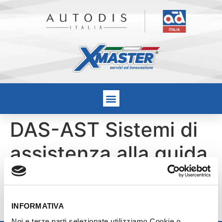
DAS-AST Sistemi di
assistenza alla guida
ed Assetto +
Convergenza veicolo
INFORMATIVA
Noi e terze parti selezionate utilizziamo Cookie o