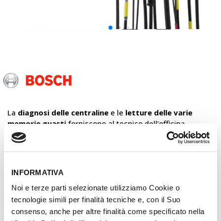
Bosch
La
diagnosi delle centraline
e le
letture delle varie
memorie guasti
forniscono al tecnico dell’officina
informazioni indispensabili per gli interventi di
manutenzione e riparazione. Tuttavia, per
individuare il
guasto
e identificare con precisione il componente
difettoso, solitamente è
necessario eseguire ulteriori
INFORMATIVA
test sul veicolo
.
Noi e terze parti selezionate utilizziamo Cookie o
Per le prove avanzate dei componenti elettrici ed
tecnologie simili per finalità tecniche e, con il Suo
elettronici,
Bosch
ha sviluppato lo strumento di analisi
consenso, anche per altre finalità come specificato nella
FSA 500
, per l’analisi rapida e accurata dei guasti dei