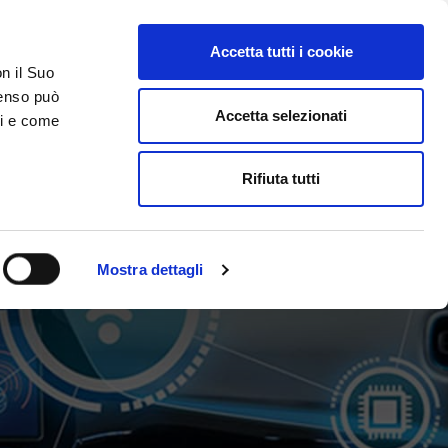
Accetta tutti i cookie
on il Suo
ACCESSO GESTIONALE
nsenso può
Accetta selezionati
ci e come
DA SAPERE
ACCEDI E CONTATTACI
Rifiuta tutti
Mostra dettagli