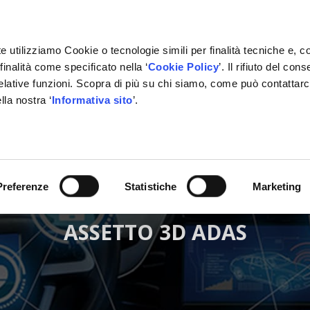
e utilizziamo Cookie o tecnologie simili per finalità tecniche e, c
inalità come specificato nella ‘
Cookie Policy
’. Il rifiuto del co
relative funzioni. Scopra di più su chi siamo, come può contattar
lla nostra ‘
Informativa sito
’.
ONE
GESTIONALE
NETWORK OFFICINE
PARTNER
Preferenze
Statistiche
Marketing
ASSETTO 3D ADAS