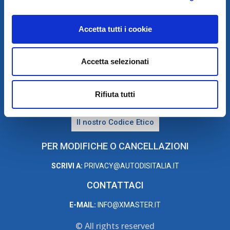
Accetta tutti i cookie
PRIVACY E COOKIE POLICY
Accetta selezionati
Privacy e Trattamento dei dati personali
Cookie Policy
Rifiuta tutti
Il nostro Codice Etico
PER MODIFICHE O CANCELLAZIONI
SCRIVI A:
PRIVACY@AUTODISITALIA.IT
CONTATTACI
E-MAIL:
INFO@XMASTER.IT
© All rights reserved