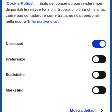
‘
Cookie Policy
’. Il rifiuto del consenso può rendere non
disponibili le relative funzioni. Scopra di più su chi siamo,
come può contattarci e come trattiamo i dati personali
SCARICA IL PROGRAMMA
nella nostra ‘
Informativa sito
’.
DI TELEASSISTENZA
© 2021
Selezione
Necessari
del
AUTODIS ITALIA S.R.L.
consenso
SOCIETÀ SOGGETTA A DIREZIONE E COORDINAMENTO DI
AUTODISTRIBUTION S.A.S. CON SEDE IN ARCUEIL - FRANCIA
Preferenze
SEDE LEGALE:
VIA NEWTON 12 – 20016 PERO (MI)
COD. FISCALE, NUMERO ISCRIZ. R.I. DI MILANO, MONZA BRIANZA,
LODI E P.IVA E 09828680968
Statistiche
REA MI-2115844
CAP. SOC. EURO 10.006.000 I.V.
SDI:
W7YVJK9 - PEC: AUTODISITALIA@LEGALMAIL.IT
Marketing
Mostra dettagli