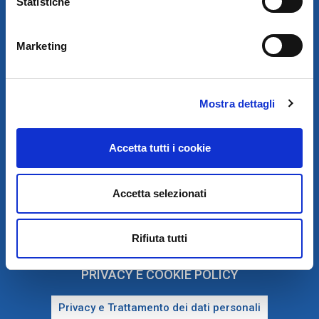
Statistiche
© 2021
AUTODIS ITALIA S.R.L.
Marketing
SOCIETÀ SOGGETTA A DIREZIONE E COORDINAMENTO DI
AUTODISTRIBUTION S.A.S. CON SEDE IN ARCUEIL - FRANCIA
SEDE LEGALE:
VIA NEWTON 12 – 20016 PERO (MI)
COD. FISCALE, NUMERO ISCRIZ. R.I. DI MILANO, MONZA BRIANZA,
LODI E P.IVA E 09828680968
Mostra dettagli
REA MI-2115844
CAP. SOC. EURO 10.006.000 I.V.
SDI:
W7YVJK9 - PEC: AUTODISITALIA@LEGALMAIL.IT
Accetta tutti i cookie
Accetta selezionati
Rifiuta tutti
PRIVACY E COOKIE POLICY
Privacy e Trattamento dei dati personali