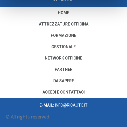
HOME
PRIVACY E COOKIE POLICY
ATTREZZATURE OFFICINA
Privacy e Condizioni di Utilizzo
FORMAZIONE
Cookie Policy
GESTIONALE
NETWORK OFFICINE
Il nostro Codice Etico
PARTNER
PER MODIFICHE O CANCELLAZIONI
DA SAPERE
SCRIVI A:
PRIVACY@AUTODISITALIA.IT
ACCEDI E CONTATTACI
CONTATTACI
E-MAIL:
INFO@RICAUTO.IT
© All rights reserved