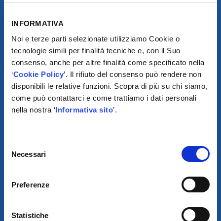
INFORMATIVA
Noi e terze parti selezionate utilizziamo Cookie o
tecnologie simili per finalità tecniche e, con il Suo
consenso, anche per altre finalità come specificato nella
‘
Cookie Policy
’. Il rifiuto del consenso può rendere non
disponibili le relative funzioni. Scopra di più su chi siamo,
come può contattarci e come trattiamo i dati personali
SCARICA IL PROGRAMMA
nella nostra ‘
Informativa sito
’.
DI TELEASSISTENZA
© 2021
Selezione
Necessari
del
XMASTER
È UN MARCHIO DI AUTODIS ITALIA HOLDING
consenso
AUTODIS ITALIA HOLDING SRL
SARCO S.R.L. UNIPERSONALE
Preferenze
SOCIETÀ SOGGETTA A DIREZIONE E COORDINAMENTO DELLA
AUTODIS ITALIA HOLDING S.R.L
SEDE LEGALE E OPERATIVA: VIA CANADA, 14 – 35127 PADOVA
(PD)
Statistiche