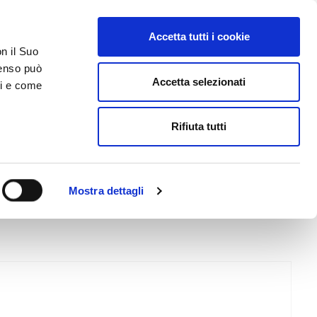
Accetta tutti i cookie
AREA RISERVATA
on il Suo
nsenso può
Accetta selezionati
ci e come
ER
DA SAPERE
ACCEDI E CONTATTACI
Rifiuta tutti
Mostra dettagli