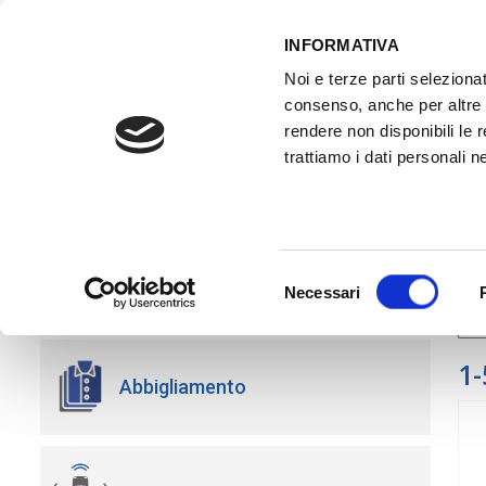
INFORMATIVA
Noi e terze parti selezionat
ACCESSO GESTIONALE
consenso, anche per altre f
rendere non disponibili le 
trattiamo i dati personali ne
HOME
ATTREZZATURE OFFICINA
FO
PRODOTTI
Fil
Selezione
Necessari
del
consenso
1-
Abbigliamento