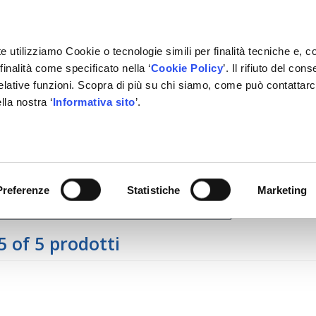
e utilizziamo Cookie o tecnologie simili per finalità tecniche e, c
inalità come specificato nella ‘
Cookie Policy
’. Il rifiuto del co
relative funzioni. Scopra di più su chi siamo, come può contattar
lla nostra ‘
Informativa sito
’.
RMAZIONE
GESTIONALE
NETWORK OFFICINE
PARTN
tra i prodotti della pagina
Preferenze
Statistiche
Marketing
5 of 5 prodotti