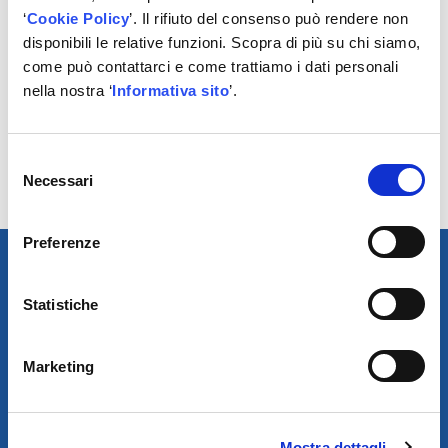
giunti sferici ai tiranti – febi contribuisce fattivamente
‘
Cookie Policy
’. Il rifiuto del consenso può rendere non
alla sicurezza sulla strada.
disponibili le relative funzioni. Scopra di più su chi siamo,
I componenti febi per sterzo e sospensione sono
come può contattarci e come trattiamo i dati personali
sinonimo di precisione e adattabilità.
nella nostra ‘
Informativa sito
’.
I marchi febi, SWAG e Blue Print del gruppo bilstein
Selezione
offrono ricambi di qualità pari o superiore all’OE, per
Necessari
del
tutti i tipi di manutenzione.
consenso
Preferenze
Statistiche
Marketing
Mostra dettagli