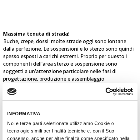
Massima tenuta di strada
!
Buche, crepe, dossi: molte strade oggi sono lontane
dalla perfezione. Le sospensioni e lo sterzo sono quindi
spesso esposti a carichi estremi. Proprio per questo i
componenti dell’area sterzo e sospensione sono
soggetti a un’attenzione particolare nelle fasi di
progettazione, produzione e assemblaggio.
Per rendere stabile la tenuta di strada anche in
situazioni difficili, tutti componenti installati devono
soddisfare elevati requisiti di produzione, in termini di
INFORMATIVA
precisione e alta qualità. Con un vasto assortimento di
Noi e terze parti selezionate utilizziamo Cookie o
componenti sterzo e sospensione essenziali per la
tecnologie simili per finalità tecniche e, con il Suo
sicurezza – dai giunti assiali ai bracci sospensione, dai
consenso, anche per altre finalità come specificato nella