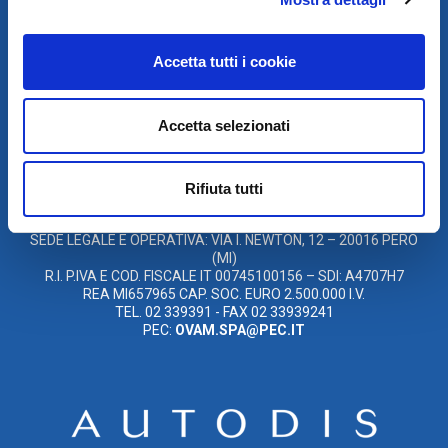
SCARICA IL PROGRAMMA
DI TELEASSISTENZA
Accetta tutti i cookie
© 2021
Accetta selezionati
XMASTER
È UN MARCHIO DI AUTODIS ITALIA HOLDING
OVAM S.P.A. UNIPERSONALE
Rifiuta tutti
SOCIETÀ SOGGETTA A DIREZIONE E COORDINAMENTO DELLA
AUTODIS ITALIA HOLDING S.R.L
SEDE LEGALE E OPERATIVA: VIA I. NEWTON, 12 – 20016 PERO
(MI)
R.I. P.IVA E COD. FISCALE IT 00745100156 – SDI: A4707H7
REA MI657965 CAP. SOC. EURO 2.500.000 I.V.
TEL. 02 339391 - FAX 02 33939241
PEC:
OVAM.SPA@PEC.IT