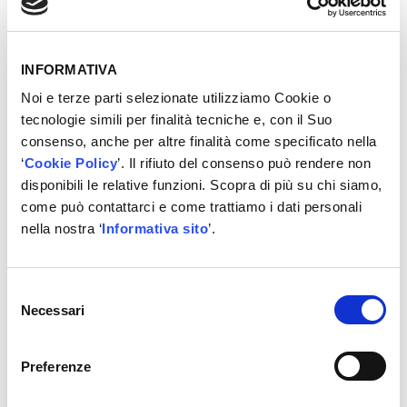
INFORMATIVA
Noi e terze parti selezionate utilizziamo Cookie o
tecnologie simili per finalità tecniche e, con il Suo
consenso, anche per altre finalità come specificato nella
‘
Cookie Policy
’. Il rifiuto del consenso può rendere non
disponibili le relative funzioni. Scopra di più su chi siamo,
come può contattarci e come trattiamo i dati personali
nella nostra ‘
Informativa sito
’.
ANTERIORE SINISTRO AS-3154
ANTERIORE DESTRO AS-3153
Caratteristiche:
Selezione
Necessari
– Ammortizzatore Eibach
del
– Messa a punto di precisione per imitare la guida OE
consenso
– Gomma Continental® ContiTech
Preferenze
-> Disegno a lunga durata utilizzando materiali di
tecnologia avanzata