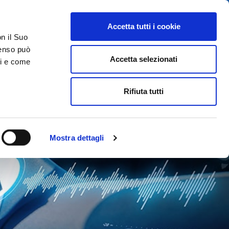
Accetta tutti i cookie
on il Suo
nsenso può
Accetta selezionati
ci e come
Rifiuta tutti
Mostra dettagli