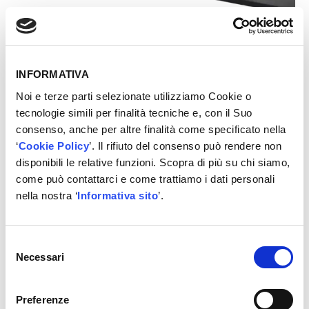
INFORMATIVA
Noi e terze parti selezionate utilizziamo Cookie o
tecnologie simili per finalità tecniche e, con il Suo
consenso, anche per altre finalità come specificato nella
‘
Cookie Policy
’. Il rifiuto del consenso può rendere non
Fondamentale componente per i veicoli elettrici è il
disponibili le relative funzioni. Scopra di più su chi siamo,
dispositivo di degassing della batteria, per cui
come può contattarci e come trattiamo i dati personali
MANN+HUMMEL ha già avviato la produzione in serie
nella nostra ‘
Informativa sito
’.
con veicoli ibridi, puramente elettrici e plug-in. Il kit di
progettazione soddisfa vari requisiti di mercato grazie al
design compatto ed è disponibile in due diverse misure.
Selezione
Il fulcro di questo dispositivo, che è montato
Necessari
del
sull’alloggiamento della batteria, è una membrana
consenso
permeabile al gas. Assicura la necessaria compensazione
permanente della pressione tra il sistema di batterie e
Preferenze