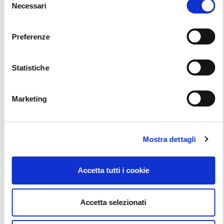
Necessari
del
consenso
Preferenze
Statistiche
VWW 5.2 VOLKSWAGEN GOLF VIII ETSI -
APPROFONDIMENTI (RISERVATO RETE BCS)
Marketing
Corsi Tecnici
Vai alla scheda
Mostra dettagli
Accetta tutti i cookie
Accetta selezionati