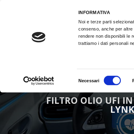
INFORMATIVA
Noi e terze parti selezionat
ACCESSO GESTIONALE
consenso, anche per altre f
rendere non disponibili le 
trattiamo i dati personali ne
HOME
ATTREZZATURE OFFICINA
FO
Selezione
Necessari
del
consenso
FILTRO OLIO UFI I
LYNK