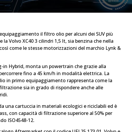
 equipaggiamento il filtro olio per alcuni dei SUV più
la Volvo XC40 3 cilindri 1,5 lt, sia benzina che nella
 così come le stesse motorizzazioni del marchio Lynk &
-in Hybrid, monta un powertrain che grazie alla
ò percorrere fino a 45 km/h in modalità elettrica. La
o olio in primo equipaggiamento rappresenta come la
iltrazione sia in grado di rispondere anche alle
idi.
da una cartuccia in materiali ecologici e riciclabili ed è
ass, con capacità di filtrazione superiore al 50% per
ondo ISO4548-12.
atalogo Aftermarket con il codice UFI 25.173.01. Volvo e