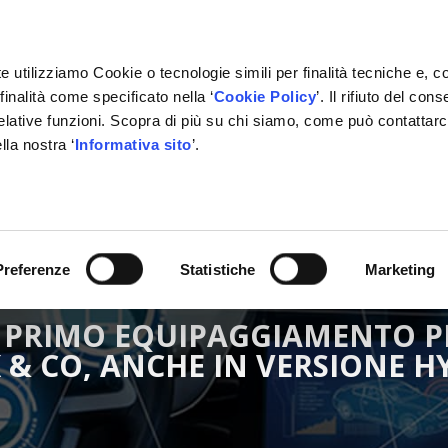
e utilizziamo Cookie o tecnologie simili per finalità tecniche e, c
inalità come specificato nella ‘
Cookie Policy
’. Il rifiuto del co
relative funzioni. Scopra di più su chi siamo, come può contattar
lla nostra ‘
Informativa sito
’.
RMAZIONE
GESTIONALE
NETWORK OFFICINE
PARTN
Preferenze
Statistiche
Marketing
N PRIMO EQUIPAGGIAMENTO PE
 & CO, ANCHE IN VERSIONE H