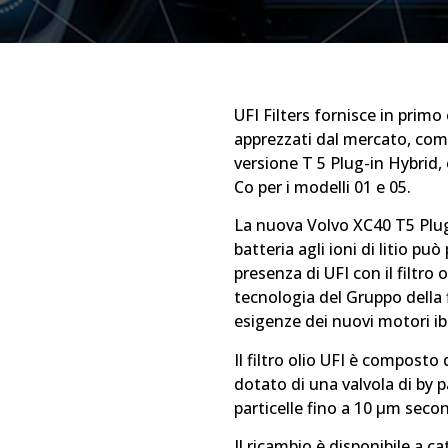
UFI Filters fornisce in primo
apprezzati dal mercato, come 
versione T 5 Plug-in Hybrid,
Co per i modelli 01 e 05.
La nuova Volvo XC40 T5 Plug
batteria agli ioni di litio pu
presenza di UFI con il filtr
tecnologia del Gruppo della f
esigenze dei nuovi motori ibr
Il filtro olio UFI è composto 
dotato di una valvola di by p
particelle fino a 10 μm sec
Il ricambio è disponibile a c