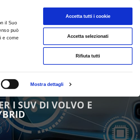
Accetta tutti i cookie
AREA RISERVATA
on il Suo
nsenso può
Accetta selezionati
ci e come
ER
DA SAPERE
ACCEDI E CONTATTACI
Rifiuta tutti
Mostra dettagli
R I SUV DI VOLVO E
YBRID