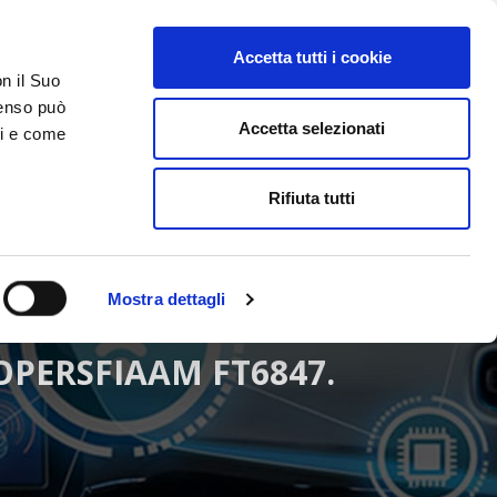
Accetta tutti i cookie
AREA RISERVATA
on il Suo
nsenso può
Accetta selezionati
ci e come
ER
DA SAPERE
ACCEDI E CONTATTACI
Rifiuta tutti
Mostra dettagli
OOPERSFIAAM FT6847.