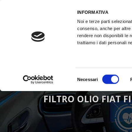
INFORMATIVA
Noi e terze parti selezionat
ACCESSO GESTIONALE
consenso, anche per altre f
rendere non disponibili le 
trattiamo i dati personali ne
HOME
ATTREZZATURE OFFICINA
FO
Selezione
Necessari
del
consenso
FILTRO OLIO FIAT F