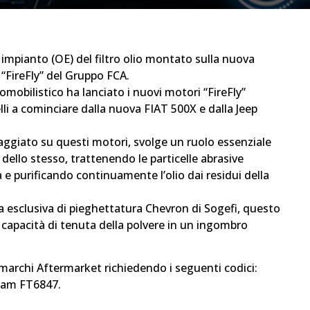
o impianto (OE) del filtro olio montato sulla nuova
 “FireFly” del Gruppo FCA.
obilistico ha lanciato i nuovi motori “FireFly”
i a cominciare dalla nuova FIAT 500X e dalla Jeep
uipaggiato su questi motori, svolge un ruolo essenziale
ello stesso, trattenendo le particelle abrasive
 e purificando continuamente l’olio dai residui della
ia esclusiva di pieghettatura Chevron di Sogefi, questo
a capacità di tenuta della polvere in un ingombro
nei marchi Aftermarket richiedendo i seguenti codici:
aam FT6847.