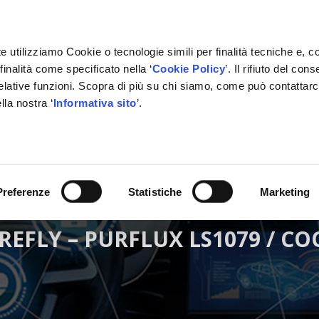
e utilizziamo Cookie o tecnologie simili per finalità tecniche e, c
inalità come specificato nella ‘
Cookie Policy
’. Il rifiuto del co
relative funzioni. Scopra di più su chi siamo, come può contattar
lla nostra ‘
Informativa sito
’.
RMAZIONE
GESTIONALE
NETWORK OFFICINE
PARTN
Preferenze
Statistiche
Marketing
IREFLY – PURFLUX LS1079 / C