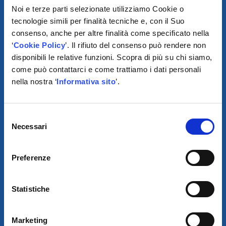
Noi e terze parti selezionate utilizziamo Cookie o
tecnologie simili per finalità tecniche e, con il Suo
consenso, anche per altre finalità come specificato nella
‘
Cookie Policy
’. Il rifiuto del consenso può rendere non
disponibili le relative funzioni. Scopra di più su chi siamo,
come può contattarci e come trattiamo i dati personali
nella nostra ‘
Informativa sito
’.
SCARICA IL PROGRAMMA
DI TELEASSISTENZA
Selezione
© 2021
Necessari
del
consenso
XMASTER
È UN MARCHIO DI AUTODIS ITALIA HOLDING
Preferenze
OVAM S.P.A. UNIPERSONALE
SOCIETÀ SOGGETTA A DIREZIONE E COORDINAMENTO DELLA
AUTODIS ITALIA HOLDING S.R.L
Statistiche
SEDE LEGALE E OPERATIVA: VIA I. NEWTON, 12 – 20016 PERO
(MI)
R.I. P.IVA E COD. FISCALE IT 00745100156 – SDI: A4707H7
REA MI657965 CAP. SOC. EURO 2.500.000 I.V.
Marketing