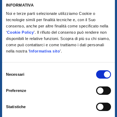
INFORMATIVA
Noi e terze parti selezionate utilizziamo Cookie o
tecnologie simili per finalità tecniche e, con il Suo
consenso, anche per altre finalità come specificato nella
‘
Cookie Policy
’. Il rifiuto del consenso può rendere non
disponibili le relative funzioni. Scopra di più su chi siamo,
come può contattarci e come trattiamo i dati personali
nella nostra ‘
Informativa sito
’.
SCARICA IL PROGRAMMA
DI TELEASSISTENZA
Selezione
Necessari
del
consenso
© 2021
Preferenze
XMASTER
È UN MARCHIO DI AUTODIS ITALIA HOLDING
OVAM S.P.A. UNIPERSONALE
Statistiche
SOCIETÀ SOGGETTA A DIREZIONE E COORDINAMENTO DELLA
AUTODIS ITALIA HOLDING S.R.L