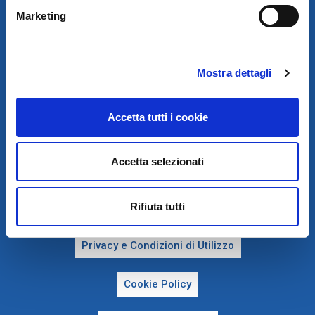
SEDE LEGALE E OPERATIVA: VIA I. NEWTON, 12 – 20016 PERO
(MI)
Marketing
R.I. P.IVA E COD. FISCALE IT 00745100156 – SDI: A4707H7
REA MI657965 CAP. SOC. EURO 2.500.000 I.V.
TEL. 02 339391 - FAX 02 33939241
PEC:
OVAM.SPA@PEC.IT
Mostra dettagli
Accetta tutti i cookie
Accetta selezionati
Rifiuta tutti
PRIVACY E COOKIE POLICY
Privacy e Condizioni di Utilizzo
Cookie Policy