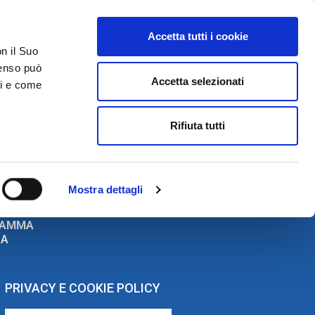
Accetta tutti i cookie
AREA RISERVATA
on il Suo
nsenso può
Accetta selezionati
ci e come
ER
DA SAPERE
ACCEDI E CONTATTACI
Rifiuta tutti
OST HYBRID
Mostra dettagli
RAMMA
ZA
PRIVACY E COOKIE POLICY