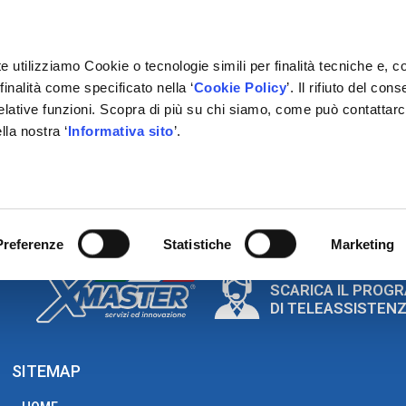
e utilizziamo Cookie o tecnologie simili per finalità tecniche e, c
inalità come specificato nella ‘
Cookie Policy
’. Il rifiuto del co
relative funzioni. Scopra di più su chi siamo, come può contattar
lla nostra ‘
Informativa sito
’.
RMAZIONE
GESTIONALE
NETWORK OFFICINE
PARTN
ORIZZAZIONE FORD ECOBO
Preferenze
Statistiche
Marketing
SCARICA IL PROG
DI TELEASSISTEN
SITEMAP