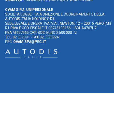
XMASTER
È UN MARCHIO DI AUTODIS ITALIA HOLDING
OVAM S.P.A. UNIPERSONALE
SOCIETÀ SOGGETTA A DIREZIONE E COORDINAMENTO DELLA
AUTODIS ITALIA HOLDING S.R.L
SEDE LEGALE E OPERATIVA: VIA I. NEWTON, 12 – 20016 PERO (MI)
R.I. P.IVA E COD. FISCALE IT 00745100156 – SDI: A4707H7
REA MI657965 CAP. SOC. EURO 2.500.000 I.V.
TEL. 02 339391 - FAX 02 33939241
PEC:
OVAM.SPA@PEC.IT