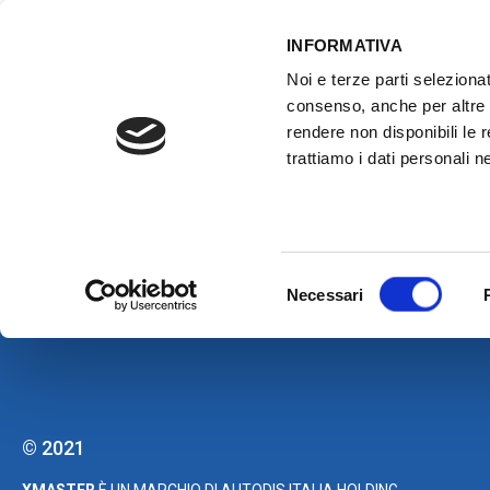
INFORMATIVA
Noi e terze parti selezionat
ACCESSO GESTIONALE
consenso, anche per altre f
rendere non disponibili le 
trattiamo i dati personali ne
HOME
ATTREZZATURE OFFICINA
FO
FOR1: MOT
Selezione
Necessari
del
consenso
© 2021