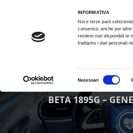
INFORMATIVA
Noi e terze parti selezionat
ACCESSO GESTIONALE
consenso, anche per altre f
rendere non disponibili le 
trattiamo i dati personali ne
HOME
ATTREZZATURE OFFICINA
FO
Selezione
Necessari
del
consenso
BETA 1895G – GEN