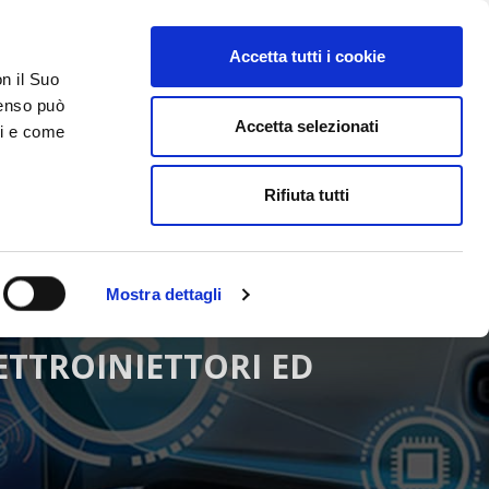
Accetta tutti i cookie
AREA RISERVATA
on il Suo
nsenso può
Accetta selezionati
ci e come
ER
DA SAPERE
ACCEDI E CONTATTACI
Rifiuta tutti
Mostra dettagli
ETTROINIETTORI ED