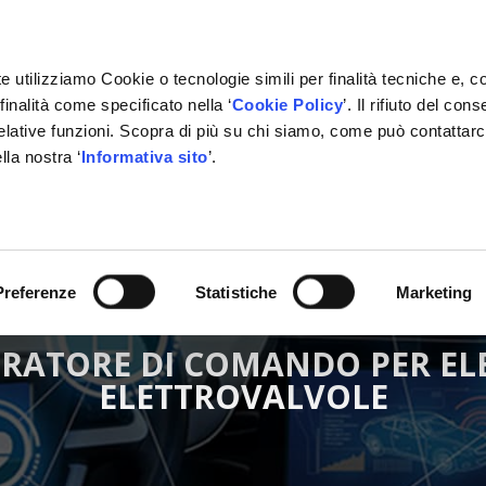
e utilizziamo Cookie o tecnologie simili per finalità tecniche e, c
inalità come specificato nella ‘
Cookie Policy
’. Il rifiuto del co
relative funzioni. Scopra di più su chi siamo, come può contattar
lla nostra ‘
Informativa sito
’.
RMAZIONE
GESTIONALE
NETWORK OFFICINE
PARTN
Preferenze
Statistiche
Marketing
ERATORE DI COMANDO PER EL
ELETTROVALVOLE