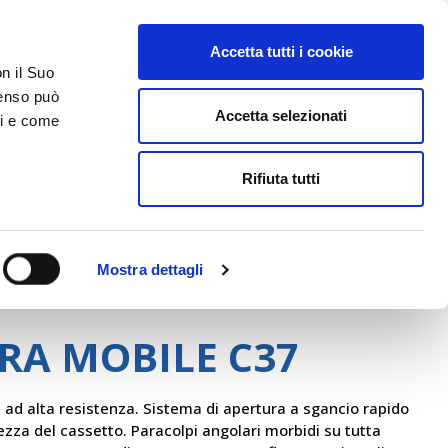
Accetta tutti i cookie
AREA RISERVATA
on il Suo
nsenso può
Accetta selezionati
ci e come
ER
DA SAPERE
ACCEDI E CONTATTACI
Rifiuta tutti
Mostra dettagli
Beta
RA MOBILE C37
 ad alta resistenza. Sistema di apertura a sgancio rapido
hezza del cassetto. Paracolpi angolari morbidi su tutta