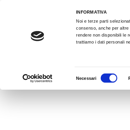
INFORMATIVA
Noi e terze parti selezionat
ACCESSO GESTIONALE
consenso, anche per altre f
rendere non disponibili le 
trattiamo i dati personali ne
HOME
ATTREZZATURE OFFICINA
FO
Selezione
Necessari
del
consenso