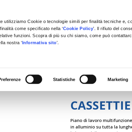
e utilizziamo Cookie o tecnologie simili per finalità tecniche e, c
inalità come specificato nella ‘
Cookie Policy
’. Il rifiuto del co
relative funzioni. Scopra di più su chi siamo, come può contattar
lla nostra ‘
Informativa sito
’.
RMAZIONE
GESTIONALE
NETWORK OFFICINE
PARTN
Preferenze
Statistiche
Marketing
CASSETTIE
Piano di lavoro multifunzione
in alluminio su tutta la lung