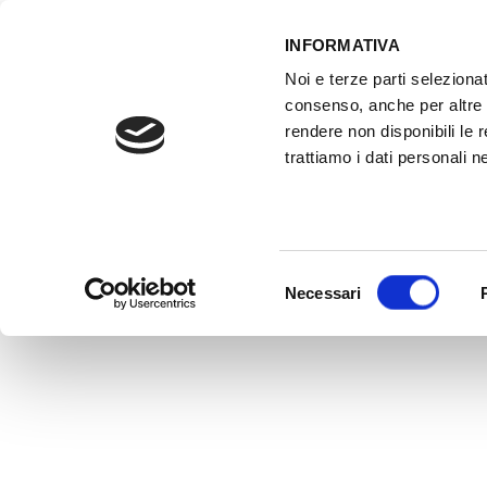
INFORMATIVA
Noi e terze parti selezionat
ACCESSO GESTIONALE
consenso, anche per altre f
rendere non disponibili le 
trattiamo i dati personali ne
HOME
ATTREZZATURE OFFICINA
FO
Selezione
Necessari
del
consenso