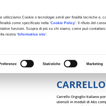
e utilizziamo Cookie o tecnologie simili per finalità tecniche e, c
inalità come specificato nella ‘
Cookie Policy
’. Il rifiuto del co
relative funzioni. Scopra di più su chi siamo, come può contattar
lla nostra ‘
Informativa sito
’.
RMAZIONE
GESTIONALE
NETWORK OFFICINE
PARTN
Preferenze
Statistiche
Marketing
CARRELLO
Carrello Orgoglio Italiano po
utensili in moduli di Abs com