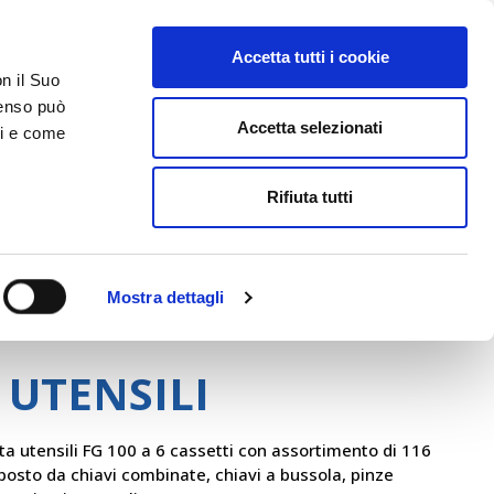
Accetta tutti i cookie
AREA RISERVATA
on il Suo
nsenso può
Accetta selezionati
ci e come
ER
DA SAPERE
ACCEDI E CONTATTACI
Rifiuta tutti
Mostra dettagli
Fasano
 UTENSILI
rta utensili FG 100 a 6 cassetti con assortimento di 116
posto da chiavi combinate, chiavi a bussola, pinze