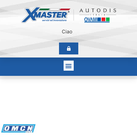
Ciao
OMCN