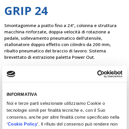
GRIP 24
Smontagomme a piatto fino a 24’’, colonna e struttura
macchina rinforzate, doppia velocità di rotazione a
pedale, sollevamento pneumatico dell’utensile,
stallonatore doppio effetto con cilindro da 200 mm,
ribalto pneumatico del braccio di lavoro. Sistema
brevettato di estrazione paletta Power Out.
×
VUOI CONOSCERE IL PREZZO?
Registrati!
INFORMATIVA
Noi e terze parti selezionate utilizziamo Cookie o
REGISTRATI
tecnologie simili per finalità tecniche e, con il Suo
consenso, anche per altre finalità come specificato nella
‘
Cookie Policy
’. Il rifiuto del consenso può rendere non