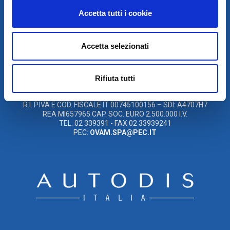
Accetta tutti i cookie
© 2021
XMASTER
È UN MARCHIO DI AUTODIS ITALIA HOLDING
Accetta selezionati
OVAM S.P.A. UNIPERSONALE
SOCIETÀ SOGGETTA A DIREZIONE E COORDINAMENTO DELLA
AUTODIS ITALIA HOLDING S.R.L
Rifiuta tutti
SEDE LEGALE E OPERATIVA: VIA I. NEWTON, 12 – 20016 PERO
(MI)
R.I. P.IVA E COD. FISCALE IT 00745100156 – SDI: A4707H7
REA MI657965 CAP. SOC. EURO 2.500.000 I.V.
TEL. 02 339391 - FAX 02 33939241
PEC:
OVAM.SPA@PEC.IT