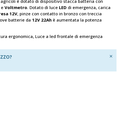
agricoli è dotato di dispositivo stacca batteria con
a e
Voltmetro
. Dotato di luce
LED
di emergenza, carica
resa 12V
, pinze con contatto in bronzo con treccia
nuove batterie da
12V 22Ah
è aumentata la potenza
ra ergonomica, Luce a led frontale di emergenza
×
EZZO?