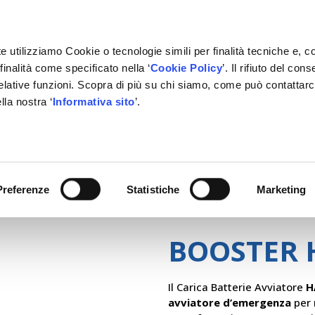
e utilizziamo Cookie o tecnologie simili per finalità tecniche e, c
inalità come specificato nella ‘
Cookie Policy
’. Il rifiuto del co
relative funzioni. Scopra di più su chi siamo, come può contattar
lla nostra ‘
Informativa sito
’.
RMAZIONE
GESTIONALE
NETWORK OFFICINE
PARTN
Preferenze
Statistiche
Marketing
BOOSTER 
Il Carica Batterie Avviatore
H
avviatore d’emergenza
per 