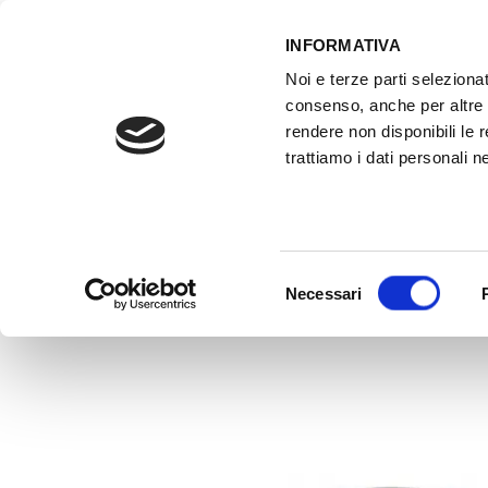
INFORMATIVA
Noi e terze parti selezionat
ACCESSO GESTIONALE
consenso, anche per altre f
rendere non disponibili le 
trattiamo i dati personali ne
HOME
ATTREZZATURE OFFICINA
FO
Selezione
Necessari
del
consenso