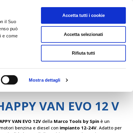
Accetta tutti i cookie
AREA RISERVATA
on il Suo
nsenso può
Accetta selezionati
ci e come
ER
DA SAPERE
ACCEDI E CONTATTACI
Rifiuta tutti
Mostra dettagli
Spin
HAPPY VAN EVO 12 V
APPY VAN EVO 12V
della
Marco Tools by Spin
è un
motori benzina e diesel con
impianto 12-24V
. Adatto per