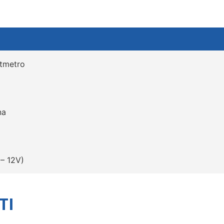
tmetro
na
– 12V)
TI