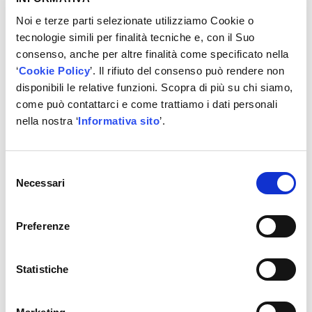
Noi e terze parti selezionate utilizziamo Cookie o
×
VUOI CONOSCERE IL PREZZO?
tecnologie simili per finalità tecniche e, con il Suo
Registrati!
consenso, anche per altre finalità come specificato nella
‘
Cookie Policy
’. Il rifiuto del consenso può rendere non
disponibili le relative funzioni. Scopra di più su chi siamo,
REGISTRATI
come può contattarci e come trattiamo i dati personali
nella nostra ‘
Informativa sito
’.
Selezione
Altre informazioni
Necessari
del
Vari test per batterie da
6 V
e
12 V
, nonché
consenso
per sistemi di avviamento e ricarica da
12 V
e
Preferenze
24 V
Test di
microcarico
per risultati di misurazione
affidabili
Statistiche
Pratico grazie all’ampio
schermo LCD
e ai
menu intuitivi