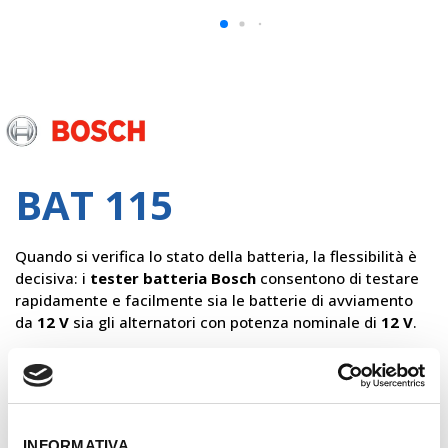
Bosch
BAT 115
Quando si verifica lo stato della batteria, la flessibilità è
decisiva: i
tester batteria Bosch
consentono di testare
rapidamente e facilmente sia le batterie di avviamento
da
12 V
sia gli alternatori con potenza nominale di
12 V
.
Il tester batteria
BAT115 Bosch
consente di testare
facilmente le batterie di avviamento da
6 V
e
12 V
.
Batterie Leadacid, EFB, Gel e AGM.
È inoltre possibile
testare i sistemi di ricarica a
12 V
e
24V
.
INFORMATIVA