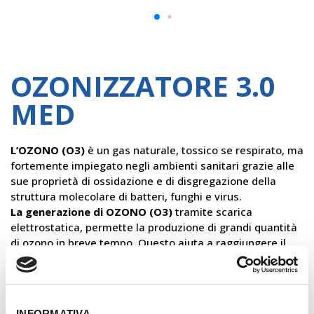
OZONIZZATORE 3.0
MED
L’OZONO (O3)
è un gas naturale, tossico se respirato, ma
fortemente impiegato negli ambienti sanitari grazie alle
sue proprietà di ossidazione e di disgregazione della
struttura molecolare di batteri, funghi e virus.
La generazione di OZONO (O3)
tramite scarica
elettrostatica, permette la produzione di grandi quantità
di ozono in breve tempo. Questo aiuta a raggiungere il
livello di saturazione necessario (4 ppm)
rapidamente,
con notevole recupero di efficienza.
Il sistema di analisi e controllo garantito dal
SENSORE
interviene poi per valutare il mantenimento della
INFORMATIVA