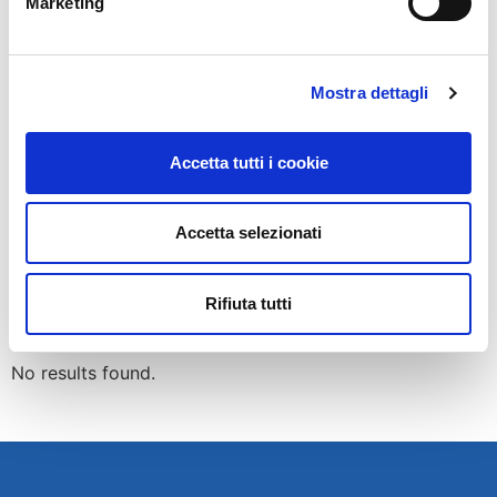
Marketing
firma di
Autodis Italia 3.0MED
è stata effettuata
solo perché siamo certi della sicurezza dei prodotti
che immettiamo sul mercato. Oggi l’igienizzazione
professionale è un servizio
fondamentale
per
Mostra dettagli
l’igiene dell’abitacolo dell’auto, in futuro dovrebbe
essere inserito quale servizio a ogni intervento
Accetta tutti i cookie
dell’officina per la
salvaguardia
della salute dei
clienti e degli operatori.
Accetta selezionati
POTREBBERO
Rifiuta tutti
INTERESSARTI
No results found.