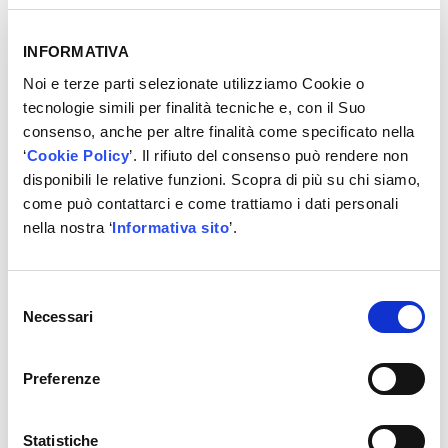
diretto all’interno del dispositivo
.
INFORMATIVA
×
VUOI CONOSCERE IL PREZZO?
Noi e terze parti selezionate utilizziamo Cookie o
Registrati!
tecnologie simili per finalità tecniche e, con il Suo
consenso, anche per altre finalità come specificato nella
‘
Cookie Policy
’. Il rifiuto del consenso può rendere non
REGISTRATI
disponibili le relative funzioni. Scopra di più su chi siamo,
come può contattarci e come trattiamo i dati personali
nella nostra ‘
Informativa sito
’.
Altre informazioni
Selezione
Necessari
Display a colori touchscreen da 7 “
del
2 serbatoi, ciascuno con una capacità di 10,5
consenso
kg
Preferenze
Pompa del vuoto con uscita del vuoto 100L / h
Uscita compressore: 2x 400 g / min. 5.
Manometro: 2 x manometro ad alta pressione,
Statistiche