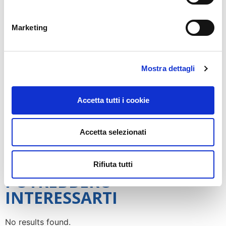
2 x manometro a
bassa pressione 2 x manometro a pressione
Marketing
del serbatoio
Dimensioni in cm: 62 x 57 x 118
Peso netto: 110 kg
Mostra dettagli
Forniture:
4x tubi di riempimento lunghezza 3m
Accetta tutti i cookie
2x adattatore di servizio R134a
2x adattatore di servizio R1234yf
1x cavo di alimentazione
Accetta selezionati
Istruzioni per l’uso in tedesco
Rifiuta tutti
POTREBBERO
INTERESSARTI
No results found.