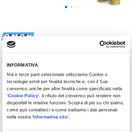
OMCN
1120/E
INFORMATIVA
1120/E
Sollevatore idraulico a carrello
Omcn portata
Noi e terze parti selezionate utilizziamo Cookie o
2000 kg con
rulli basculanti
.
tecnologie simili per finalità tecniche e, con il Suo
consenso, anche per altre finalità come specificato nella
×
‘
Cookie Policy
’. Il rifiuto del consenso può rendere non
VUOI CONOSCERE IL PREZZO?
disponibili le relative funzioni. Scopra di più su chi siamo,
Registrati!
come può contattarci e come trattiamo i dati personali
nella nostra ‘
Informativa sito
’.
REGISTRATI