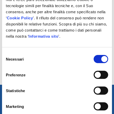
Registrati!
tecnologie simili per finalità tecniche e, con il Suo
consenso, anche per altre finalità come specificato nella
‘
Cookie Policy
’. Il rifiuto del consenso può rendere non
REGISTRATI
disponibili le relative funzioni. Scopra di più su chi siamo,
come può contattarci e come trattiamo i dati personali
nella nostra ‘
Informativa sito
’.
POTREBBERO
INTERESSARTI
Selezione
Necessari
del
consenso
No results found.
Preferenze
Statistiche
Marketing