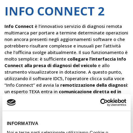
INFO CONNECT 2
Info Connect
è l’innovativo servizio di diagnosi remota
multimarca per portare a termine determinate operazioni
non ancora presenti negli aggiornamenti software o che
potrebbero risultare complesse e inusuali per l’attività
che l’officina svolge abitualmente. Il suo funzionamento è
molto semplice: è sufficiente
collegare l’interfaccia Info
Connect alla presa di diagnosi del veicolo
e allo
strumento visualizzatore in dotazione. A questo punto,
utilizzando il software IDC5, l’operatore clicca sulla voce
“Info Connect” ed avvia la
remotizzazione della diagnosi
:
un esperto TEXA entra in
comunicazione diretta ed in
tempo reale con il veicolo
, proprio come se si trovasse a
fianco del meccanico, e porterà a termine in poco tempo
l’operazione desiderata.
INFORMATIVA
×
VUOI CONOSCERE IL PREZZO?
Noi e terze parti selezionate utilizziamo Cookie o