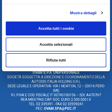
Mostra dettagli
Accetta tutti i cookie
SCARICA IL PROGRAMMA
DI TELEASSISTENZA
Accetta selezionati
© 2021
Rifiuta tutti
XMASTER
È UN MARCHIO DI AUTODIS ITALIA HOLDING
OVAM S.P.A. UNIPERSONALE
SOCIETÀ SOGGETTA A DIREZIONE E COORDINAMENTO DELLA
AUTODIS ITALIA HOLDING S.R.L
SEDE LEGALE E OPERATIVA: VIA I. NEWTON, 12 – 20016 PERO
(MI)
R.I. P.IVA E COD. FISCALE IT 00745100156 – SDI: A4707H7
REA MI657965 CAP. SOC. EURO 2.500.000 I.V.
TEL. 02 339391 - FAX 02 33939241
PEC:
OVAM.SPA@PEC.IT