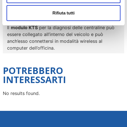
alla possibilità di connessione
wireless
al
PC
dell’officina
, l’
FSA 500
può essere posizionato nel
Rifiuta tutti
vano motore durante la prova e richiede solo corti
cavi di collegamento dei sensori.
Il
modulo KTS
per la diagnosi delle centraline può
essere collegato all’interno del veicolo e può
anch’esso connettersi in modalità wireless al
computer dell’officina.
POTREBBERO
INTERESSARTI
No results found.