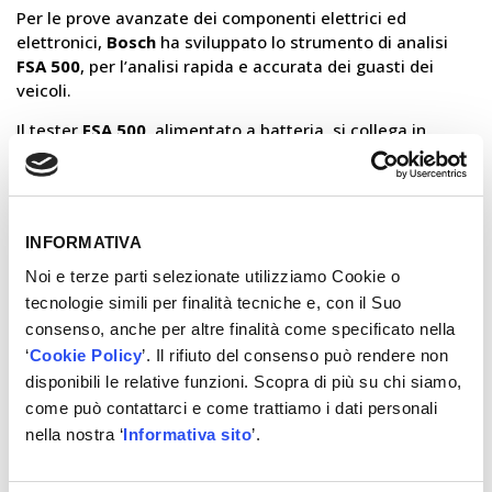
Per le prove avanzate dei componenti elettrici ed
elettronici,
Bosch
ha sviluppato lo strumento di analisi
FSA 500
, per l’analisi rapida e accurata dei guasti dei
veicoli.
Il tester
FSA 500
, alimentato a batteria, si collega in
modalità wireless
a un PC su cui è installato il software
di prova che controlla il tester di misurazione. A questo
scopo è possibile utilizzare un PC o un computer portatile
già presente in officina o, in alternativa, un’
unità
INFORMATIVA
diagnostica dedicata (DCU – Diagnostic Control Unit)
.
Noi e terze parti selezionate utilizziamo Cookie o
Il modulo di misurazione
FSA 500
è dotato di funzioni di
tecnologie simili per finalità tecniche e, con il Suo
prova del motore
, di un
oscilloscopio universale
con
consenso, anche per altre finalità come specificato nella
modalità a
2
e
4 canali
, di un
dispositivo stroboscopico
‘
Cookie Policy
’. Il rifiuto del consenso può rendere non
per la
verifica dell’accensione
e di un multimetro a 2
disponibili le relative funzioni. Scopra di più su chi siamo,
canali. Soddisfa perciò tutti i requisiti standard per la
come può contattarci e come trattiamo i dati personali
prova elettrica ed elettronica dei diversi protocolli dei
veicoli, anche sulle
linee CAN
.
nella nostra ‘
Informativa sito
’.