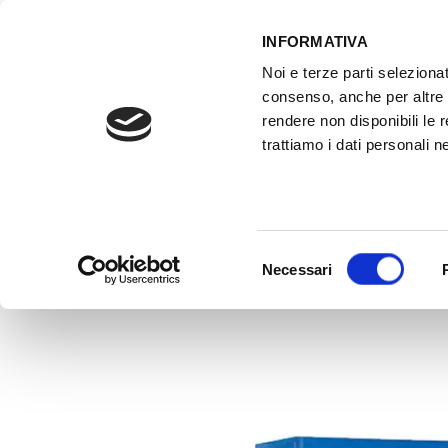
INFORMATIVA
Noi e terze parti selezionat
ACCESSO GESTIONALE
consenso, anche per altre f
rendere non disponibili le 
trattiamo i dati personali ne
HOME
ATTREZZATURE OFFICINA
FO
Selezione
Necessari
del
consenso