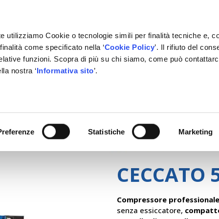
e utilizziamo Cookie o tecnologie simili per finalità tecniche e, c
inalità come specificato nella ‘
Cookie Policy
’. Il rifiuto del co
relative funzioni. Scopra di più su chi siamo, come può contattar
lla nostra ‘
Informativa sito
’.
RMAZIONE
GESTIONALE
NETWORK OFFICINE
PARTN
Preferenze
Statistiche
Marketing
CECCATO 5
Compressore professional
senza essiccatore,
compatto