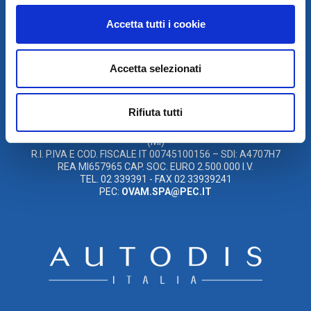
Accetta tutti i cookie
© 2021
XMASTER
È UN MARCHIO DI AUTODIS ITALIA HOLDING
Accetta selezionati
OVAM S.P.A. UNIPERSONALE
SOCIETÀ SOGGETTA A DIREZIONE E COORDINAMENTO DELLA
Rifiuta tutti
AUTODIS ITALIA HOLDING S.R.L
SEDE LEGALE E OPERATIVA: VIA I. NEWTON, 12 – 20016 PERO
(MI)
R.I. P.IVA E COD. FISCALE IT 00745100156 – SDI: A4707H7
REA MI657965 CAP. SOC. EURO 2.500.000 I.V.
TEL. 02 339391 - FAX 02 33939241
PEC:
OVAM.SPA@PEC.IT