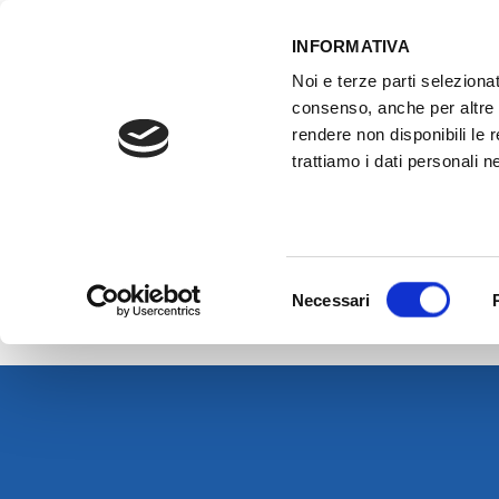
INFORMATIVA
Noi e terze parti selezionat
ACCESSO GESTIONALE
consenso, anche per altre f
rendere non disponibili le 
trattiamo i dati personali ne
HOME
ATTREZZATURE OFFICINA
FO
>
Homepage
Launch
Selezione
Necessari
del
consenso