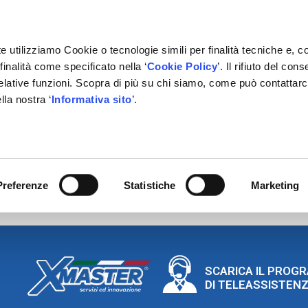
e utilizziamo Cookie o tecnologie simili per finalità tecniche e, c
inalità come specificato nella ‘
Cookie Policy
’. Il rifiuto del co
relative funzioni. Scopra di più su chi siamo, come può contattar
lla nostra ‘
Informativa sito
’.
RMAZIONE
GESTIONALE
NETWORK OFFICINE
PARTN
Preferenze
Statistiche
Marketing
SCARICA IL PROG
DI TELEASSISTEN