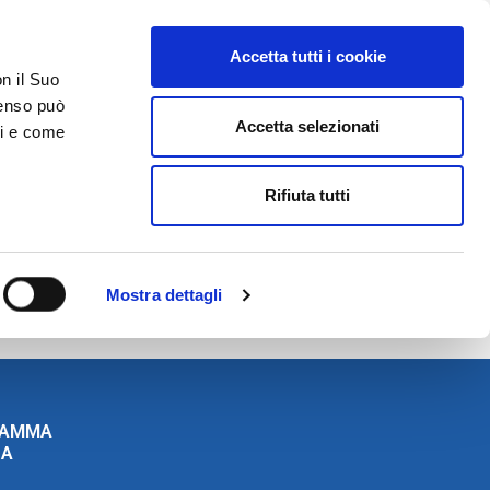
Accetta tutti i cookie
AREA RISERVATA
on il Suo
nsenso può
Accetta selezionati
ci e come
ER
DA SAPERE
ACCEDI E CONTATTACI
Rifiuta tutti
Mostra dettagli
RAMMA
ZA