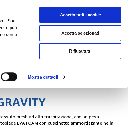
Accetta tutti i cookie
AREA RISERVATA
on il Suo
nsenso può
Accetta selezionati
ci e come
ER
DA SAPERE
ACCEDI E CONTATTACI
Rifiuta tutti
Mostra dettagli
Beta
GRAVITY
 tessuto mesh ad alta traspirazione, con un peso
ottopiede EVA FOAM con cuscinetto ammortizzante nella