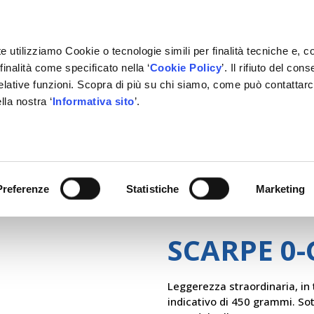
e utilizziamo Cookie o tecnologie simili per finalità tecniche e, c
inalità come specificato nella ‘
Cookie Policy
’. Il rifiuto del co
relative funzioni. Scopra di più su chi siamo, come può contattar
lla nostra ‘
Informativa sito
’.
RMAZIONE
GESTIONALE
NETWORK OFFICINE
PARTN
Preferenze
Statistiche
Marketing
SCARPE 0-
Leggerezza straordinaria, in
indicativo di 450 grammi. S