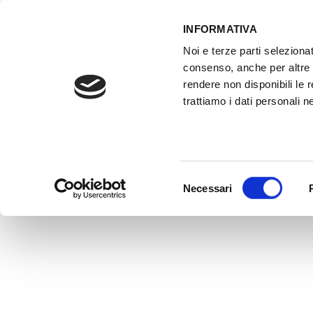
INFORMATIVA
Noi e terze parti selezionat
ACCESSO GESTIONALE
consenso, anche per altre f
rendere non disponibili le 
trattiamo i dati personali ne
HOME
ATTREZZATURE OFFICINA
FO
Selezione
Necessari
del
consenso