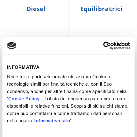
Diesel
Equilibratrici
INFORMATIVA
Noi e terze parti selezionate utilizziamo Cookie o
tecnologie simili per finalità tecniche e, con il Suo
consenso, anche per altre finalità come specificato nella
Gru - Presse -
‘
Cookie Policy
’. Il rifiuto del consenso può rendere non
Ponti Sollevatori
Sollevatori
disponibili le relative funzioni. Scopra di più su chi siamo,
come può contattarci e come trattiamo i dati personali
nella nostra ‘
Informativa sito
’.