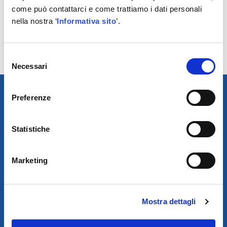
istantaneo dello stato della batteria
come può contattarci e come trattiamo i dati personali
• Protezione contro le esplosioni che impedisce alla
nella nostra ‘
Informativa sito
’.
fiamma l’irruzione nella batteria
• Adatte a veicoli con elevata richiesta energetica
• Batterie top quality
Selezione
Necessari
del
consenso
Preferenze
Statistiche
Marketing
SCARICA IL PROGRAMMA
Mostra dettagli
DI TELEASSISTENZA