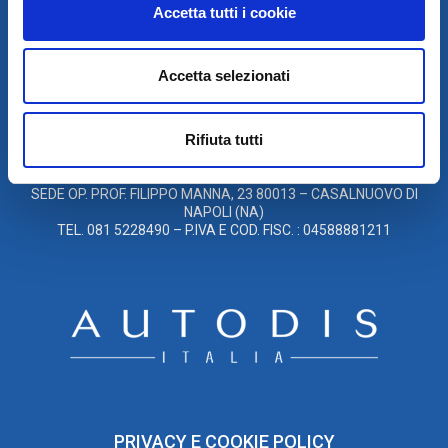
Accetta tutti i cookie
© 2021
XMASTER
È UN MARCHIO DI AUTODIS ITALIA HOLDING
Accetta selezionati
GLOBAL SERVICE CAR S.R.L.
SOCIETÀ SOGGETTA A DIREZIONE E COORDINAMENTO DELLA
Rifiuta tutti
AUTODIS ITALIA HOLDING S.R.L.
SEDE LEG. VIA M. DE CERVANTES SAAVEDRA, 55/27, 80133
NAPOLI
SEDE OP. PROF. FILIPPO MANNA, 23 80013 – CASALNUOVO DI
NAPOLI (NA)
TEL. 081 5228490 – P.IVA E COD. FISC. : 04588881211
PRIVACY E COOKIE POLICY