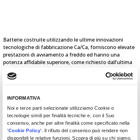
Batterie costruite utilizzando le ultime innovazioni
tecnologiche di fabbricazione Ca/Ca, forniscono elevate
prestazioni di avviamento a freddo ed hanno una
potenza affidabile superiore, come richiesto dall’ultima
generazione di veicoli con alta energia di scarico. Il
doppio coperchio SMF assicura totale protezione in
caduta e rende la batteria completamente esente da
manutenzione.
INFORMATIVA
Caratteristiche e vantaggi
• Doppio coperchio sigillato
Noi e terze parti selezionate utilizziamo Cookie o
• Capacità d’avviamento + 30% rispetto alle batterie
tecnologie simili per finalità tecniche e, con il Suo
standard
consenso, anche per altre finalità come specificato nella
• Elevata resistenza alla corrosione
‘
Cookie Policy
’. Il rifiuto del consenso può rendere non
• L’indicatore di livello (magic eye) permette un controllo
disponibili le relative funzioni. Scopra di più su chi siamo,