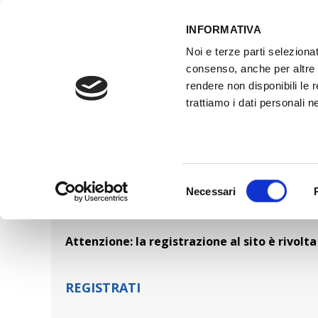
INFORMATIVA
Noi e terze parti selezionat
ACCESSO GESTIONALE
consenso, anche per altre f
rendere non disponibili le 
trattiamo i dati personali ne
HOME
ATTREZZATURE OFFICINA
FO
Selezione
Necessari
NUOVO UTENTE
del
consenso
Attenzione: la registrazione al sito è rivolt
REGISTRATI