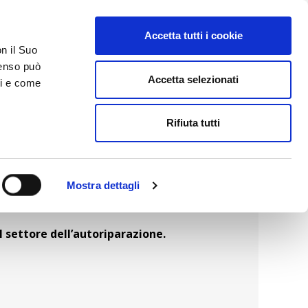
Accetta tutti i cookie
AREA RISERVATA
on il Suo
nsenso può
Accetta selezionati
ci e come
ER
DA SAPERE
ACCEDI E CONTATTACI
Rifiuta tutti
Mostra dettagli
l settore dell’autoriparazione.