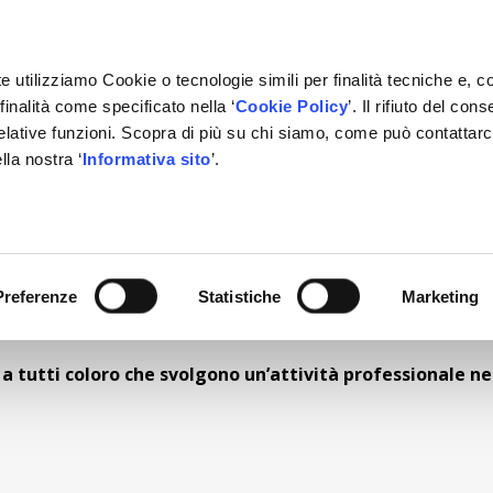
e utilizziamo Cookie o tecnologie simili per finalità tecniche e, c
inalità come specificato nella ‘
Cookie Policy
’. Il rifiuto del co
relative funzioni. Scopra di più su chi siamo, come può contattar
lla nostra ‘
Informativa sito
’.
RMAZIONE
GESTIONALE
NETWORK OFFICINE
PARTN
Preferenze
Statistiche
Marketing
a a tutti coloro che svolgono un’attività professionale ne