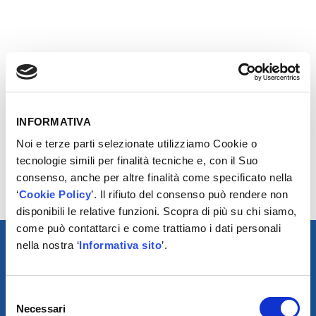
Il marchio MOOG® rende i sistemi di sterzo e le
sospensioni semplici con soluzioni di facile utilizzo per
quasi ogni tipo di veicolo nel mercato europeo.
INFORMATIVA
Moog® è progettato per riparare i sistemi di sterzo e le
sospensioni in modo semplice e con una gamma in
Noi e terze parti selezionate utilizziamo Cookie o
continua espansione. Ogni prodotto Moog® è
tecnologie simili per finalità tecniche e, con il Suo
rigorosamente testato secondo i più alti standard ed è
consenso, anche per altre finalità come specificato nella
completo di tutto il necessario per l’installazione.
‘
Cookie Policy
’. Il rifiuto del consenso può rendere non
disponibili le relative funzioni. Scopra di più su chi siamo,
come può contattarci e come trattiamo i dati personali
nella nostra ‘
Informativa sito
’.
Selezione
Necessari
del