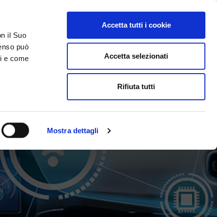
Accetta tutti i cookie
AREA RISERVATA
on il Suo
nsenso può
Accetta selezionati
ci e come
ER
DA SAPERE
ACCEDI E CONTATTACI
Rifiuta tutti
Mostra dettagli