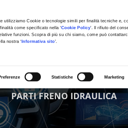
e utilizziamo Cookie o tecnologie simili per finalità tecniche e, c
inalità come specificato nella ‘
Cookie Policy
’. Il rifiuto del co
relative funzioni. Scopra di più su chi siamo, come può contattar
lla nostra ‘
Informativa sito
’.
RMAZIONE
GESTIONALE
NETWORK OFFICINE
PARTN
Preferenze
Statistiche
Marketing
PARTI FRENO IDRAULICA