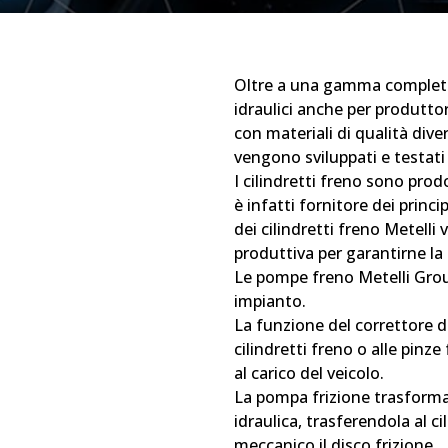
Oltre a una gamma completa
idraulici anche per produtto
con materiali di qualità dive
vengono sviluppati e testat
I cilindretti freno sono prod
è infatti fornitore dei princi
dei cilindretti freno Metelli
produttiva per garantirne la
Le pompe freno Metelli Grou
impianto.
La funzione del correttore di
cilindretti freno o alle pinz
al carico del veicolo.
La pompa frizione trasforma 
idraulica, trasferendola al ci
meccanico il disco frizione.