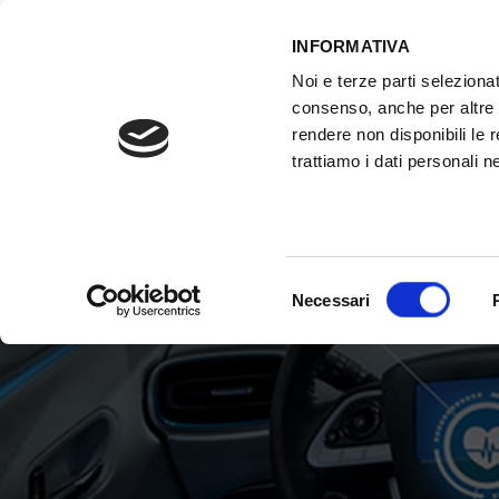
INFORMATIVA
Noi e terze parti selezionat
ACCESSO GESTIONALE
consenso, anche per altre f
rendere non disponibili le 
trattiamo i dati personali ne
HOME
ATTREZZATURE OFFICINA
FO
Selezione
Necessari
del
consenso