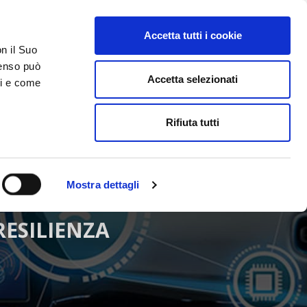
Accetta tutti i cookie
AREA RISERVATA
on il Suo
nsenso può
Accetta selezionati
ci e come
ER
DA SAPERE
ACCEDI E CONTATTACI
Rifiuta tutti
Mostra dettagli
RESILIENZA