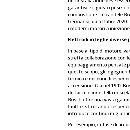
dell’installazione deve esser
garantisce il giusto posizi
combustione. Le candele Bos
Germania, da ottobre 2020. 
i moderni motori a iniezion
Elettrodi in leghe diverse 
In base al tipo di motore, va
stretta collaborazione con le
equipaggiamento pensate per 
questo scopo, gli ingegner
tecnica e decenni di esperien
accensione. Già nel 1902 Bos
dell’accensione della miscela
Bosch offre una vasta gamma
Inoltre, sfruttando l’esperi
introduce continui migliora
Per esempio, in fase di produ