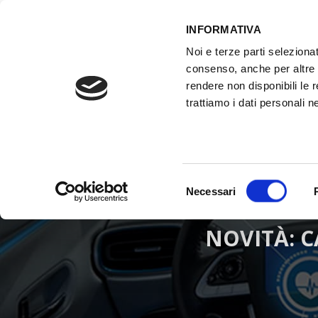
INFORMATIVA
Noi e terze parti selezionat
ACCESSO GESTIONALE
consenso, anche per altre f
rendere non disponibili le 
trattiamo i dati personali ne
HOME
ATTREZZATURE OFFICINA
FO
Selezione
Necessari
del
consenso
NOVITÀ: C