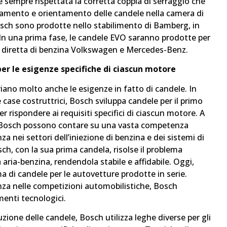
e sempre rispettata la corretta coppia di serraggio che
onamento e orientamento delle candele nella camera di
ch sono prodotte nello stabilimento di Bamberg, in
In una prima fase, le candele EVO saranno prodotte per
e diretta di benzina Volkswagen e Mercedes-Benz.
per le esigenze specifiche di ciascun motore
riano molto anche le esigenze in fatto di candele. In
 case costruttrici, Bosch sviluppa candele per il primo
rispondere ai requisiti specifici di ciascun motore. A
i Bosch possono contare su una vasta competenza
za nei settori dell’iniezione di benzina e dei sistemi di
ch, con la sua prima candela, risolse il problema
 aria-benzina, rendendola stabile e affidabile. Oggi,
 di candele per le autovetture prodotte in serie.
enza nelle competizioni automobilistiche, Bosch
menti tecnologici.
zione delle candele, Bosch utilizza leghe diverse per gli