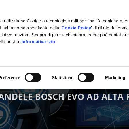
e utilizziamo Cookie o tecnologie simili per finalità tecniche e, c
inalità come specificato nella ‘
Cookie Policy
’. Il rifiuto del co
relative funzioni. Scopra di più su chi siamo, come può contattar
lla nostra ‘
Informativa sito
’.
RMAZIONE
GESTIONALE
NETWORK OFFICINE
PARTN
Preferenze
Statistiche
Marketing
ANDELE BOSCH EVO AD ALTA 