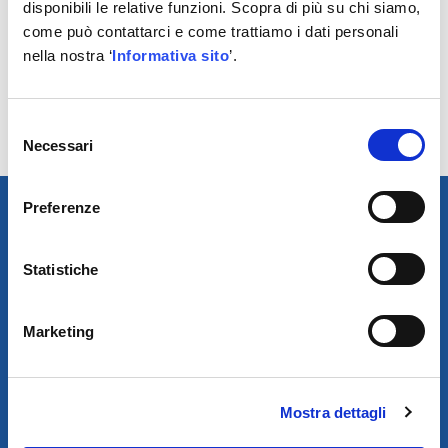
disponibili le relative funzioni. Scopra di più su chi siamo,
turbocompressori
come può contattarci e come trattiamo i dati personali
> Reattività: elevata capacità di rifornire rapidamente
nella nostra ‘
Informativa sito
’.
l’aftermarket
> Imballaggio intelligente: Tutti gli intercooler sono
imballati con attenzione, al fine di minimizzare il rischio
Selezione
di danni di trasporto e di fornire un uso più pratico.
Necessari
del
consenso
Preferenze
Statistiche
Marketing
Mostra dettagli
SCARICA IL PROGRAMMA
DI TELEASSISTENZA