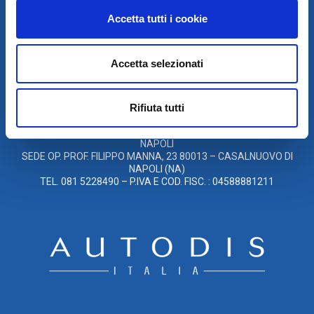
Accetta tutti i cookie
© 2021
Accetta selezionati
XMASTER
È UN MARCHIO DI AUTODIS ITALIA HOLDING
GLOBAL SERVICE CAR S.R.L.
SOCIETÀ SOGGETTA A DIREZIONE E COORDINAMENTO DELLA
Rifiuta tutti
AUTODIS ITALIA HOLDING S.R.L.
SEDE LEG. VIA M. DE CERVANTES SAAVEDRA, 55/27, 80133
NAPOLI
SEDE OP. PROF. FILIPPO MANNA, 23 80013 – CASALNUOVO DI
NAPOLI (NA)
TEL. 081 5228490 – P.IVA E COD. FISC. : 04588881211