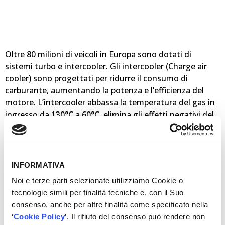
Oltre 80 milioni di veicoli in Europa sono dotati di
sistemi turbo e intercooler. Gli intercooler (Charge air
cooler) sono progettati per ridurre il consumo di
carburante, aumentando la potenza e l’efficienza del
motore. L’intercooler abbassa la temperatura del gas in
ingresso da 130°C a 60°C, elimina gli effetti negativi del
turbo e aumenta la potenza circa del 20%.
Scegli Valeo, che con la sua competenza OE nei sistemi
termici, ti offre:
> Alte prestazioni
INFORMATIVA
> Qualità OE Valeo: prove per la meccanica e la
Noi e terze parti selezionate utilizziamo Cookie o
resistenza alla corrosione (Shock termici, vibrazioni o
tecnologie simili per finalità tecniche e, con il Suo
durabilità)
consenso, anche per altre finalità come specificato nella
> Ampia gamma: 175 codici, che coprono la maggior
‘
Cookie Policy
’. Il rifiuto del consenso può rendere non
parte delle applicazioni diffuse in Europa dotate di