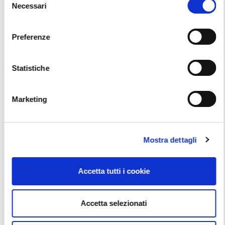
APPROFONDIMENTI (RISERVATO RETE BCS)
Necessari
del
consenso
Corsi Tecnici
Preferenze
Vai alla scheda
Statistiche
Marketing
Mostra dettagli
Accetta tutti i cookie
Accetta selezionati