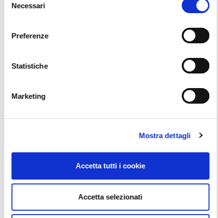
Necessari
del
consenso
Preferenze
CORSI ON LINE FORMA L’ALBERO
Tutorial
Statistiche
Vai alla scheda
Marketing
Mostra dettagli
Accetta tutti i cookie
DOPPIA FRIZIONE A SECCO VALEO CAMBIO
HYUNDAI / KIA D7UF1: TRAINING COMPLETO
Accetta selezionati
Tutorial, Valeo