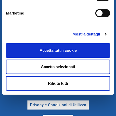
GLOBAL SERVICE CAR S.R.L.
SOCIETÀ SOGGETTA A DIREZIONE E COORDINAMENTO DELLA
Marketing
AUTODIS ITALIA HOLDING S.R.L.
SEDE LEG. VIA M. DE CERVANTES SAAVEDRA, 55/27, 80133
NAPOLI
SEDE OP. PROF. FILIPPO MANNA, 23 80013 – CASALNUOVO DI
NAPOLI (NA)
Mostra dettagli
TEL. 081 5228490 – P.IVA E COD. FISC. : 04588881211
Accetta tutti i cookie
Accetta selezionati
Rifiuta tutti
PRIVACY E COOKIE POLICY
Privacy e Condizioni di Utilizzo