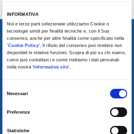
GRUPPO FCA
INFORMATIVA
Noi e terze parti selezionate utilizziamo Cookie o
tecnologie simili per finalità tecniche e, con il Suo
consenso, anche per altre finalità come specificato nella
‘
Cookie Policy
’. Il rifiuto del consenso può rendere non
disponibili le relative funzioni. Scopra di più su chi siamo,
come può contattarci e come trattiamo i dati personali
nella nostra ‘
Informativa sito
’.
Selezione
SCARICA IL PROGRAMMA
Necessari
del
DI TELEASSISTENZA
consenso
Preferenze
© 2021
XMASTER
È UN MARCHIO DI AUTODIS ITALIA HOLDING
Statistiche