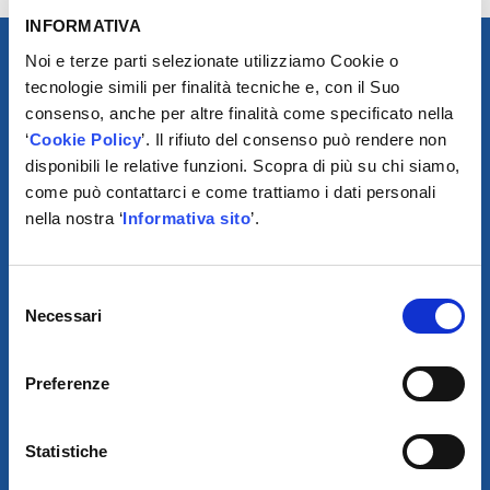
INFORMATIVA
Noi e terze parti selezionate utilizziamo Cookie o
tecnologie simili per finalità tecniche e, con il Suo
consenso, anche per altre finalità come specificato nella
‘
Cookie Policy
’. Il rifiuto del consenso può rendere non
disponibili le relative funzioni. Scopra di più su chi siamo,
come può contattarci e come trattiamo i dati personali
nella nostra ‘
Informativa sito
’.
SCARICA IL PROGRAMMA
Selezione
DI TELEASSISTENZA
Necessari
del
consenso
© 2021
Preferenze
XMASTER
È UN MARCHIO DI AUTODIS ITALIA HOLDING
Statistiche
GLOBAL SERVICE CAR S.R.L.
SOCIETÀ SOGGETTA A DIREZIONE E COORDINAMENTO DELLA