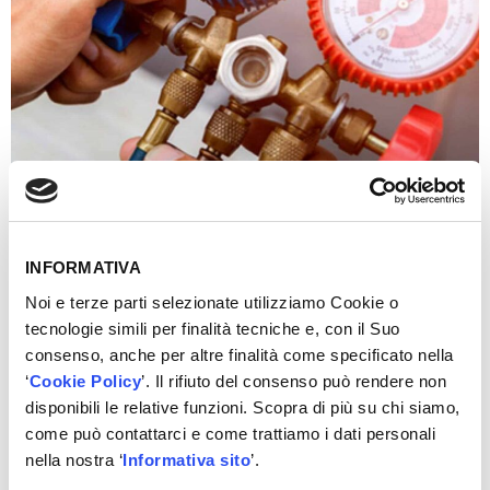
XGE – Corso utilizzo
software Bosch ESI[tronic]
INFORMATIVA
Evolution
Noi e terze parti selezionate utilizziamo Cookie o
tecnologie simili per finalità tecniche e, con il Suo
consenso, anche per altre finalità come specificato nella
XGMO – Diagnosi: Lettura e
‘
Cookie Policy
’. Il rifiuto del consenso può rendere non
interpretazione valori
disponibili le relative funzioni. Scopra di più su chi siamo,
come può contattarci e come trattiamo i dati personali
nella nostra ‘
Informativa sito
’.
XTDM – Sistemi HEV –