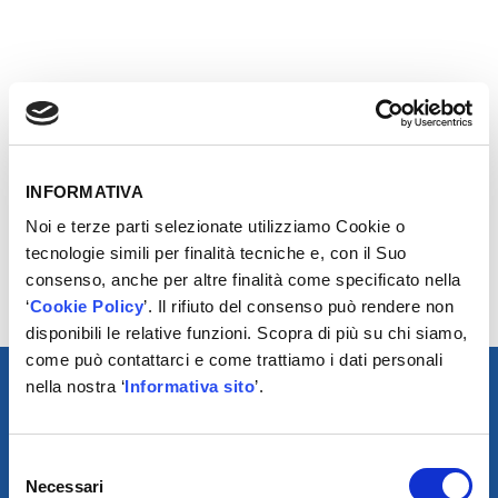
Il compressore è essenziale per l’efficienza dell’impianto
AC. Durante un ciclo di condizionamento dell’aria, il
compressore consente al refrigerante di passare dallo
INFORMATIVA
stato gassoso a quello liquido e di fluire attraverso i
diversi componenti dell’impianto e i lati ad alta e bassa
Noi e terze parti selezionate utilizziamo Cookie o
pressione. Il refrigerante viene compresso dal
tecnologie simili per finalità tecniche e, con il Suo
compressore e trasportato attraverso l’impianto per
consenso, anche per altre finalità come specificato nella
creare alta e bassa pressione.
‘
Cookie Policy
’. Il rifiuto del consenso può rendere non
disponibili le relative funzioni. Scopra di più su chi siamo,
come può contattarci e come trattiamo i dati personali
nella nostra ‘
Informativa sito
’.
Selezione
Necessari
del