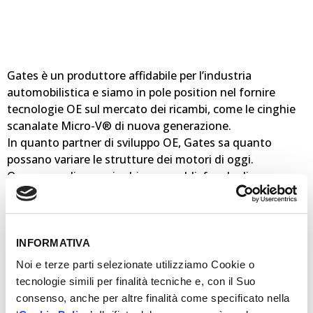
Gates è un produttore affidabile per l’industria
automobilistica e siamo in pole position nel fornire
tecnologie OE sul mercato dei ricambi, come le cinghie
scanalate Micro-V® di nuova generazione.
In quanto partner di sviluppo OE, Gates sa quanto
possano variare le strutture dei motori di oggi.
Occorrono diverse cinghie per soddisfare le diverse
varianti alla progettazione OE. La gamma Micro-V® di
Gates ha quindi 4 tipi diversi di cinghie
MICRO-V® La tuttofare :Progettata per una
sostituzione sul 90% del parco auto
INFORMATIVA
MICRO-V® STRETCH FIT® La cinghia elastica:
Noi e terze parti selezionate utilizziamo Cookie o
progettata per le auto dotate di cinghie elastiche senza
tecnologie simili per finalità tecniche e, con il Suo
tenditore
consenso, anche per altre finalità come specificato nella
MICRO-V® STOP&START La cinghia start e stop: