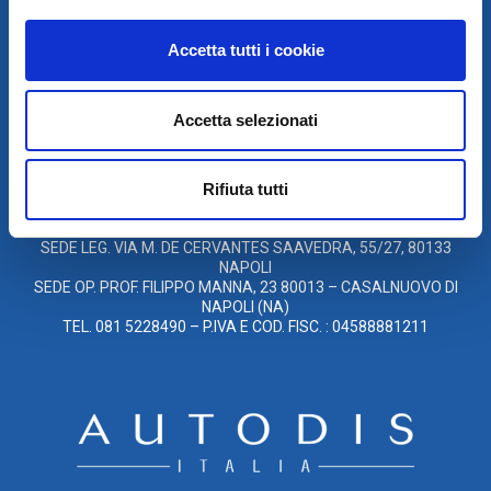
SCARICA IL PROGRAMMA
DI TELEASSISTENZA
Accetta tutti i cookie
© 2021
Accetta selezionati
XMASTER
È UN MARCHIO DI AUTODIS ITALIA HOLDING
GLOBAL SERVICE CAR S.R.L.
Rifiuta tutti
SOCIETÀ SOGGETTA A DIREZIONE E COORDINAMENTO DELLA
AUTODIS ITALIA HOLDING S.R.L.
SEDE LEG. VIA M. DE CERVANTES SAAVEDRA, 55/27, 80133
NAPOLI
SEDE OP. PROF. FILIPPO MANNA, 23 80013 – CASALNUOVO DI
NAPOLI (NA)
TEL. 081 5228490 – P.IVA E COD. FISC. : 04588881211