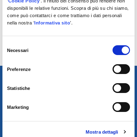
‘
Cookie Policy
’. Il rifiuto del consenso può rendere non
progettata per auto dotate di sistema start e stop
disponibili le relative funzioni. Scopra di più su chi siamo,
azionato a cinghia
come può contattarci e come trattiamo i dati personali
MICRO-V® UNIQUE FIT La cinghia per trasmissioni
nella nostra ‘
Informativa sito
’.
sensibili: progettata per essere l’opzione migliore per
auto specifiche con trasmissioni a cinghia sensibili
Selezione
Scegli MICRO-V® la soluzione ottimale per ogni
Necessari
del
applicazione.
consenso
Preferenze
Statistiche
Marketing
Mostra dettagli