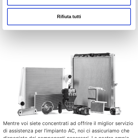
bisogno per la stagione
climatizzazione 2021
Rifiuta tutti
Mentre voi siete concentrati ad offrire il miglior servizio
di assistenza per l’impianto AC, noi ci assicuriamo che
disponiate dei componenti necessari. La nostra ampia